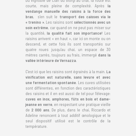
Du vignoble de Cián du Giorgi au chai, la route est
courte, mais pleine de complexité. Après
la
vendange manuelle des raisins à la force des
bras
, s’en suit le
transport des caisses via le
« trenino »
. Les raisins sont
sélectionnés avec un
soin extrême
, car quand on ne peut pas miser sur
la quantité,
la qualité fait son importance!
Les
raisins arrivent « en haut », car ici on monte ou on
descend, et cette fois ils sont transportés sur
quatre roues jusqu’au chai, un espace de 30
mètres carrés, toujours au frais, immergé
dans la
vallée intérieure de Vernazza
.
C’est ici que les raisins sont égrainés à la main.
La
vinification est naturelle, sans levure et avec
une fermentation spontanée
. Les cuves utilisées
sont différentes, en fonction des caractéristiques
des raisins et il en est aussi de tel pour l’élevage:
cuves en inox, amphores, fûts en bois et dame-
jeanne en verre
, en respectant une pratique vieille
de
2 000 ans.
De plus, dans le chai, Riccardo et
Adeline renoncent à tout additif œnologique et le
seul dispositif utilisé est le contrôle de la
température.