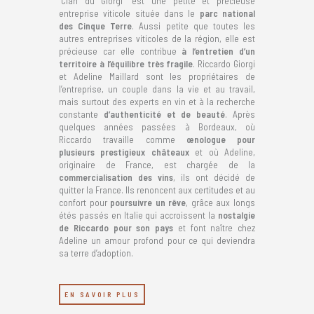
“Cián du Giorgi” est une petite et précieuse
entreprise viticole située dans le
parc national
des Cinque Terre
. Aussi petite que toutes les
autres entreprises viticoles de la région, elle est
précieuse car elle contribue
à l’entretien d’un
territoire à l’équilibre très fragile
. Riccardo Giorgi
et Adeline Maillard sont les propriétaires de
l’entreprise, un couple dans la vie et au travail,
mais surtout des experts en vin et à la recherche
constante
d’authenticité et de beauté
. Après
quelques années passées à Bordeaux, où
Riccardo travaille comme
œnologue pour
plusieurs prestigieux châteaux
et où Adeline,
originaire de France, est chargée de la
commercialisation des vins
, ils ont décidé de
quitter la France. Ils renoncent aux certitudes et au
confort pour
poursuivre un rêve
, grâce aux longs
étés passés en Italie qui accroissent la
nostalgie
de Riccardo pour son pays
et font naître chez
Adeline un amour profond pour ce qui deviendra
sa terre d’adoption.
EN SAVOIR PLUS