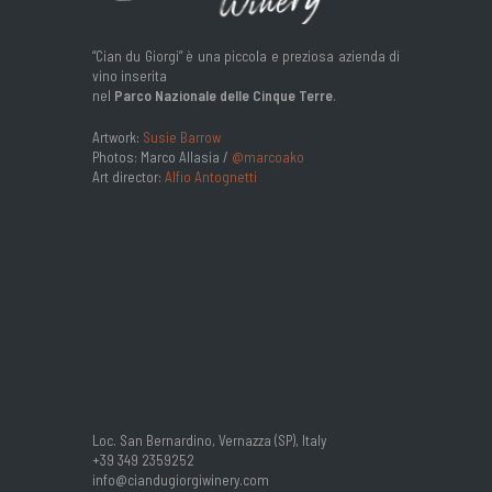
“Cian du Giorgi” è una piccola e preziosa azienda di
vino inserita
nel
Parco Nazionale delle Cinque Terre
.
Artwork:
Susie Barrow
Photos: Marco Allasia /
@marcoako
Art director:
Alfio Antognetti
Loc. San Bernardino, Vernazza (SP), Italy
+39 349 2359252
info@ciandugiorgiwinery.com