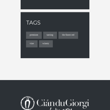
TAGS
premium
tasting
the finest red
vine
winery