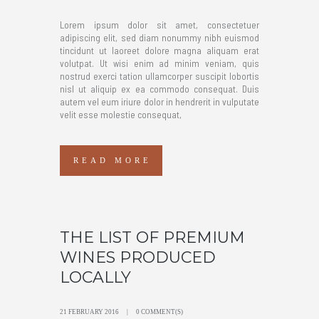
Lorem ipsum dolor sit amet, consectetuer
adipiscing elit, sed diam nonummy nibh euismod
tincidunt ut laoreet dolore magna aliquam erat
volutpat. Ut wisi enim ad minim veniam, quis
nostrud exerci tation ullamcorper suscipit lobortis
nisl ut aliquip ex ea commodo consequat. Duis
autem vel eum iriure dolor in hendrerit in vulputate
velit esse molestie consequat,
READ MORE
THE LIST OF PREMIUM
WINES PRODUCED
LOCALLY
21 FEBRUARY 2016
0 COMMENT(S)