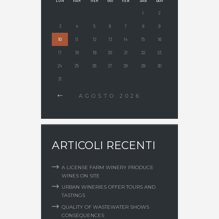
LUN
MAR
MER
GIO
VEN
SAB
DOM
1
2
3
4
5
6
7
8
9
10
11
12
13
14
15
16
17
18
19
20
21
22
23
24
25
26
27
28
29
30
31
AGOSTO
2026
ARTICOLI RECENTI
A LICENSE FARM WINERY PRODUCE
WINES ON SITE
URBAN WINERIES OFFER TOURS AND
TASTINGS
QUALITY OF WASTEWATER SHOWS
CONSEQUENCES