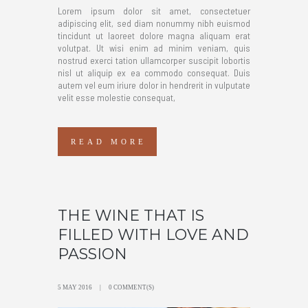
Lorem ipsum dolor sit amet, consectetuer
adipiscing elit, sed diam nonummy nibh euismod
tincidunt ut laoreet dolore magna aliquam erat
volutpat. Ut wisi enim ad minim veniam, quis
nostrud exerci tation ullamcorper suscipit lobortis
nisl ut aliquip ex ea commodo consequat. Duis
autem vel eum iriure dolor in hendrerit in vulputate
velit esse molestie consequat,
READ MORE
THE WINE THAT IS
FILLED WITH LOVE AND
PASSION
5 MAY 2016
0 COMMENT(S)