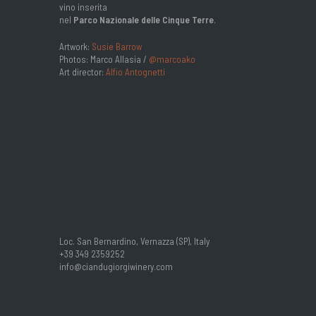
vino inserita
nel
Parco Nazionale delle Cinque Terre
.
Artwork:
Susie Barrow
Photos: Marco Allasia /
@marcoako
Art director:
Alfio Antognetti
Loc. San Bernardino, Vernazza (SP), Italy
+39 349 2359252
info@ciandugiorgiwinery.com