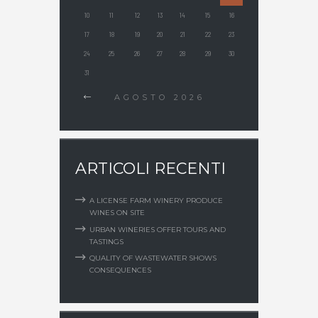
10
11
12
13
14
15
16
17
18
19
20
21
22
23
24
25
26
27
28
29
30
31
AGOSTO
2026
ARTICOLI RECENTI
A LICENSE FARM WINERY PRODUCE
WINES ON SITE
URBAN WINERIES OFFER TOURS AND
TASTINGS
QUALITY OF WASTEWATER SHOWS
CONSEQUENCES