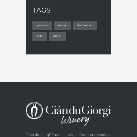
TAGS
premium
tasting
the finest red
vine
winery
“Cian du Giorgi” è una piccola e preziosa azienda di