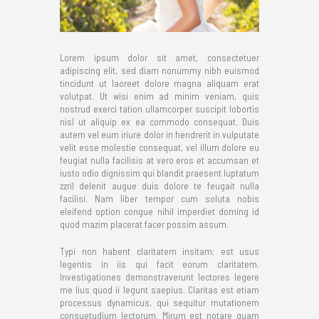
Lorem ipsum dolor sit amet, consectetuer
adipiscing elit, sed diam nonummy nibh euismod
tincidunt ut laoreet dolore magna aliquam erat
volutpat. Ut wisi enim ad minim veniam, quis
nostrud exerci tation ullamcorper suscipit lobortis
nisl ut aliquip ex ea commodo consequat. Duis
autem vel eum iriure dolor in hendrerit in vulputate
velit esse molestie consequat, vel illum dolore eu
feugiat nulla facilisis at vero eros et accumsan et
iusto odio dignissim qui blandit praesent luptatum
zzril delenit augue duis dolore te feugait nulla
facilisi. Nam liber tempor cum soluta nobis
eleifend option congue nihil imperdiet doming id
quod mazim placerat facer possim assum.
Typi non habent claritatem insitam; est usus
legentis in iis qui facit eorum claritatem.
Investigationes demonstraverunt lectores legere
me lius quod ii legunt saepius. Claritas est etiam
processus dynamicus, qui sequitur mutationem
consuetudium lectorum. Mirum est notare quam