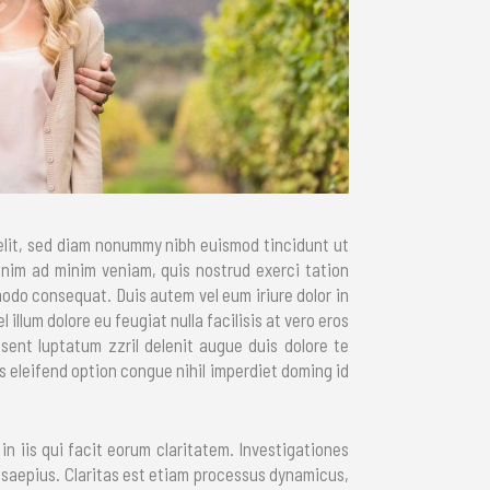
elit, sed diam nonummy nibh euismod tincidunt ut
enim ad minim veniam, quis nostrud exerci tation
modo consequat. Duis autem vel eum iriure dolor in
 illum dolore eu feugiat nulla facilisis at vero eros
sent luptatum zzril delenit augue duis dolore te
is eleifend option congue nihil imperdiet doming id
in iis qui facit eorum claritatem. Investigationes
t saepius. Claritas est etiam processus dynamicus,