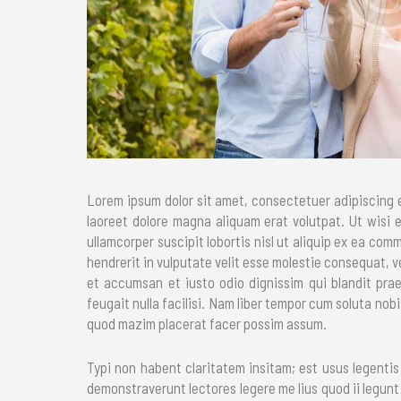
Lorem ipsum dolor sit amet, consectetuer adipiscing 
laoreet dolore magna aliquam erat volutpat. Ut wisi 
ullamcorper suscipit lobortis nisl ut aliquip ex ea com
hendrerit in vulputate velit esse molestie consequat, vel
et accumsan et iusto odio dignissim qui blandit prae
feugait nulla facilisi. Nam liber tempor cum soluta nob
quod mazim placerat facer possim assum.
Typi non habent claritatem insitam; est usus legentis 
demonstraverunt lectores legere me lius quod ii legun