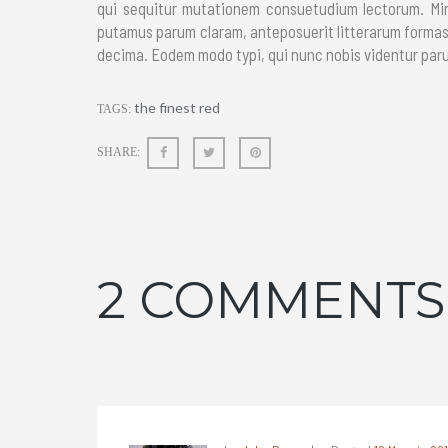
qui sequitur mutationem consuetudium lectorum. Mi
putamus parum claram, anteposuerit litterarum formas
decima. Eodem modo typi, qui nunc nobis videntur parum
the finest red
TAGS:
SHARE:
2 COMMENTS