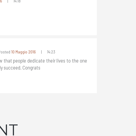
16
14:18
Posted
10 Maggio 2016
14:23
ow that people dedicate their lives to the one
lly succeed. Congrats
NT