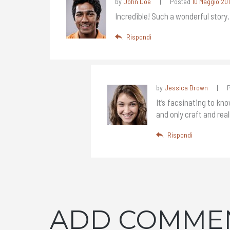
by
John Doe
Posted
10 Maggio 20
Incredible! Such a wonderful story.
Rispondi
by
Jessica Brown
It’s facsinating to kn
and only craft and rea
Rispondi
ADD COMME