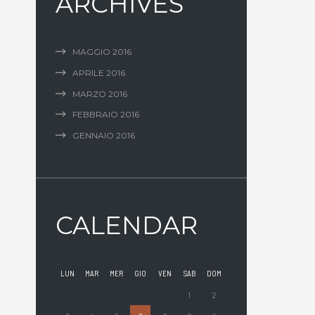
ARCHIVES
MAGGIO
2016
APRILE
2016
MARZO
2016
FEBBRAIO
2016
GENNAIO
2016
CALENDAR
LUN
MAR
MER
GIO
VEN
SAB
DOM
1
2