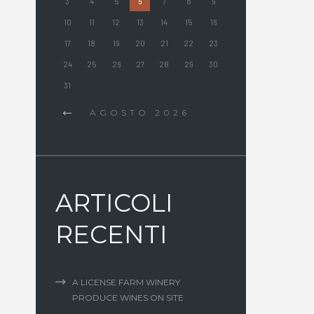
3
4
5
6
7
8
9
10
11
12
13
14
15
16
17
18
19
20
21
22
23
24
25
26
27
28
29
30
31
AGOSTO
2026
ARTICOLI
RECENTI
A LICENSE FARM WINERY
PRODUCE WINES ON SITE