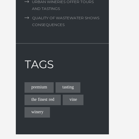
URBAN WINERIES OFFER TOURS
AND TASTINGS
QUALITY OF WASTEWATER SHOWS
CONSEQUENCES
TAGS
premium
tasting
the finest red
vine
winery